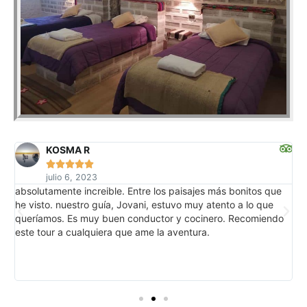
KOSMA R





julio 6, 2023
absolutamente increible. Entre los paisajes más bonitos que
U
he visto. nuestro guía, Jovani, estuvo muy atento a lo que
c
queríamos. Es muy buen conductor y cocinero. Recomiendo
t
este tour a cualquiera que ame la aventura.
d
i
f
o